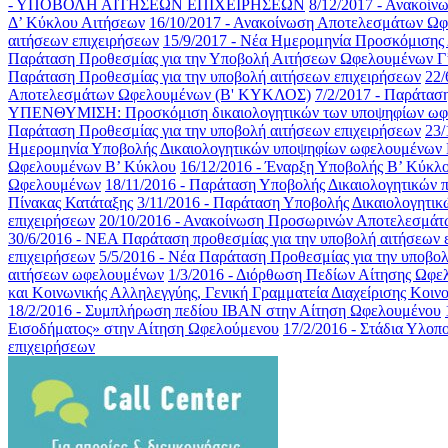
- ΥΠΟΒΟΛΗ ΑΙΤΗΣΕΩΝ ΕΠΙΧΕΙΡΗΣΕΩΝ
8/12/2017 - Ανακοί
Δ’ Κύκλου Αιτήσεων
16/10/2017 - Ανακοίνωση Αποτελεσμάτων 
αιτήσεων επιχειρήσεων
15/9/2017 - Νέα Ημερομηνία Προσκόμιση
Παράταση Προθεσμίας για την Υποβολή Αιτήσεων Ωφελουμένων Γ
Παράταση Προθεσμίας για την υποβολή αιτήσεων επιχειρήσεων
22/
Αποτελεσμάτων Ωφελουμένων (Β' ΚΥΚΛΟΣ)
7/2/2017 - Παράτα
ΥΠΕΝΘΥΜΙΣΗ: Προσκόμιση δικαιολογητικών των υποψηφίων ωφε
Παράταση Προθεσμίας για την υποβολή αιτήσεων επιχειρήσεων
23/
Ημερομηνία Υποβολής Δικαιολογητικών υποψηφίων ωφελουμένων
Ωφελουμένων Β’ Κύκλου
16/12/2016 - Έναρξη Υποβολής Β’ Κύκλ
Ωφελουμένων
18/11/2016 - Παράταση Υποβολής Δικαιολογητικών π
Πίνακας Κατάταξης
3/11/2016 - Παράταση Υποβολής Δικαιολογητικ
επιχειρήσεων
20/10/2016 - Ανακοίνωση Προσωρινών Αποτελεσμάτ
30/6/2016 - ΝΕΑ Παράταση προθεσμίας για την υποβολή αιτήσεων 
επιχειρήσεων
5/5/2016 - Νέα Παράταση Προθεσμίας για την υποβ
αιτήσεων ωφελουμένων
1/3/2016 - Διόρθωση Πεδίων Αίτησης Ωφε
και Κοινωνικής Αλληλεγγύης, Γενική Γραμματεία Διαχείρισης Κοι
18/2/2016 - Συμπλήρωση πεδίου IBAN στην Αίτηση Ωφελουμένου
Εισοδήματος» στην Αίτηση Ωφελούμενου
17/2/2016 - Στάδια Υλοπ
επιχειρήσεων