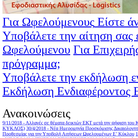
Για Ωφελούμενους
Είστε ά
Υποβάλετε την αίτηση σας 
Ωφελούμενου
Για Επιχειρή
πρόγραμμα;
Υποβάλετε την εκδήλωση ε
Εκδήλωση Ενδιαφέροντος Ε
Ανακοινώσεις
9/11/2018 - Αλλαγές σε θέματα δεικτών ΕΚΤ μετά την ψήφιση του
ΚΥΚΛΟΣ)
30/4/2018 - Νέα Ημερομηνία Προσκόμισης Δικαιολο
Προθεσμίας για την Υποβολή Αιτήσεων Ωφελουμένων E’ Κύκλου
1